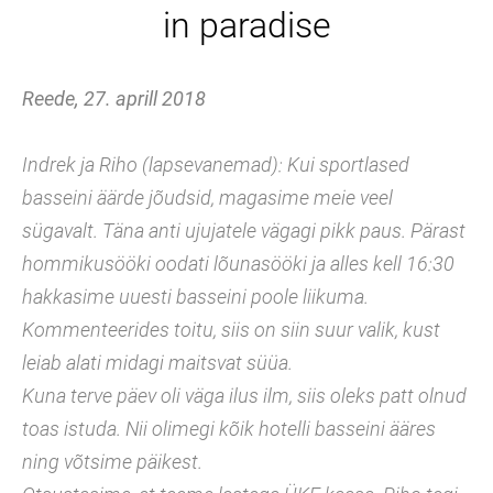
in paradise
Reede, 27. aprill 2018
Indrek ja Riho (lapsevanemad): Kui sportlased
basseini äärde jõudsid, magasime meie veel
sügavalt. Täna anti ujujatele vägagi pikk paus. Pärast
hommikusööki oodati lõunasööki ja alles kell 16:30
hakkasime uuesti basseini poole liikuma.
Kommenteerides toitu, siis on siin suur valik, kust
leiab alati midagi maitsvat süüa.
Kuna terve päev oli väga ilus ilm, siis oleks patt olnud
toas istuda. Nii olimegi kõik hotelli basseini ääres
ning võtsime päikest.