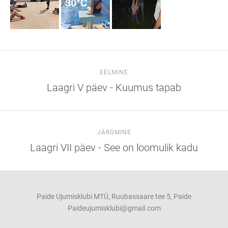
EELMINE
Laagri V päev - Kuumus tapab
JÄRGMINE
Laagri VII päev - See on loomulik kadu
Paide Ujumisklubi MTÜ, Ruubassaare tee 5, Paide
Paideujumisklubi@gmail.com