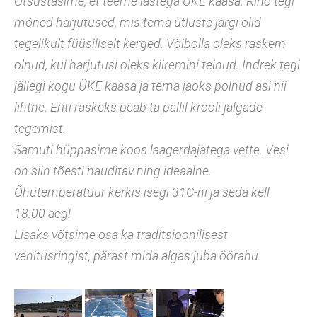
Otsustasime, et teeme lastega ÜKE kaasa. Riho tegi
mõned harjutused, mis tema ütluste järgi olid
tegelikult füüsiliselt kerged. Võibolla oleks raskem
olnud, kui harjutusi oleks kiiremini teinud. Indrek tegi
jällegi kogu ÜKE kaasa ja tema jaoks polnud asi nii
lihtne. Eriti raskeks peab ta pallil krooli jalgade
tegemist.
Samuti hüppasime koos laagerdajatega vette. Vesi
on siin tõesti nauditav ning ideaalne.
Õhutemperatuur kerkis isegi 31C-ni ja seda kell
18:00 aeg!
Lisaks võtsime osa ka traditsioonilisest
venitusringist, pärast mida algas juba öörahu.