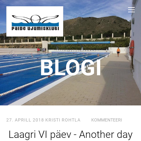
BLOGI
27. APRILL 2018
KRISTI ROHTLA
KOMMENTEERI
Laagri VI päev - Another day