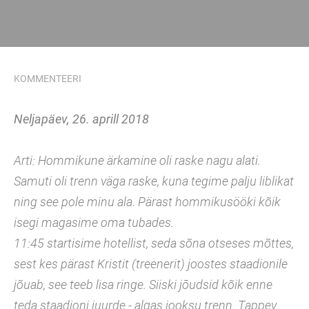
KOMMENTEERI
Neljapäev, 26. aprill 2018
Arti: Hommikune ärkamine oli raske nagu alati.
Samuti oli trenn väga raske, kuna tegime palju liblikat
ning see pole minu ala. Pärast hommikusööki kõik
isegi magasime oma tubades.
11:45 startisime hotellist, seda sõna otseses mõttes,
sest kes pärast Kristit (treenerit) joostes staadionile
jõuab, see teeb lisa ringe. Siiski jōudsid kõik enne
teda staadioni juurde - algas jooksu trenn. Tappev