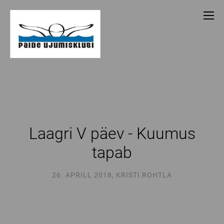
Laagri V päev - Kuumus
tapab
26. APRILL 2018
,
KRISTI ROHTLA