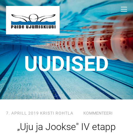
UUDISED
7. APRILL 2019
KRISTI ROHTLA
KOMMENTEERI
„Uju ja Jookse" IV etapp