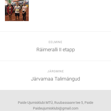
EELMINE
Räimeralli II etapp
JÄRGMINE
Järvamaa Talimängud
Paide Ujumisklubi MTÜ, Ruubassaare tee 5, Paide
Paideujumisklubi@gmail.com