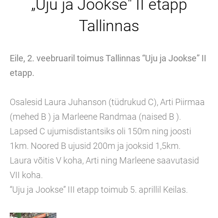
„Uju ja Jookse" II etapp
Tallinnas
Eile, 2. veebruaril toimus Tallinnas “Uju ja Jookse” II
etapp.
Osalesid Laura Juhanson (tüdrukud C), Arti Piirmaa
(mehed B ) ja Marleene Randmaa (naised B ).
Lapsed C ujumisdistantsiks oli 150m ning joosti
1km. Noored B ujusid 200m ja jooksid 1,5km.
Laura võitis V koha, Arti ning Marleene saavutasid
VII koha.
“Uju ja Jookse” III etapp toimub 5. aprillil Keilas.