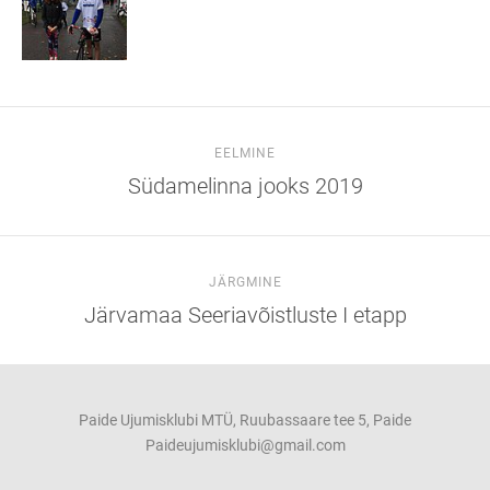
EELMINE
Südamelinna jooks 2019
JÄRGMINE
Järvamaa Seeriavõistluste I etapp
Paide Ujumisklubi MTÜ, Ruubassaare tee 5, Paide
Paideujumisklubi@gmail.com