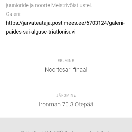
juunioride ja noorte Meistrivõistlustel.
Galerii:
https://jarvateataja.postimees.ee/6703124/galerii-
paides-sai-alguse-triatlonisuvi
EELMINE
Noortesari finaal
JÄRGMINE
Ironman 70.3 Otepää