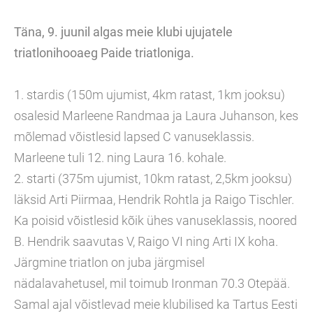
Täna, 9. juunil algas meie klubi ujujatele
triatlonihooaeg Paide triatloniga.
1. stardis (150m ujumist, 4km ratast, 1km jooksu)
osalesid Marleene Randmaa ja Laura Juhanson, kes
mõlemad võistlesid lapsed C vanuseklassis.
Marleene tuli 12. ning Laura 16. kohale.
2. starti (375m ujumist, 10km ratast, 2,5km jooksu)
läksid Arti Piirmaa, Hendrik Rohtla ja Raigo Tischler.
Ka poisid võistlesid kõik ühes vanuseklassis, noored
B. Hendrik saavutas V, Raigo VI ning Arti IX koha.
Järgmine triatlon on juba järgmisel
nädalavahetusel, mil toimub Ironman 70.3 Otepää.
Samal ajal võistlevad meie klubilised ka Tartus Eesti