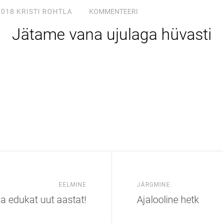
2018
KRISTI ROHTLA
KOMMENTEERI
Jätame vana ujulaga hüvasti
EELMINE
JÄRGMINE
ja edukat uut aastat!
Ajalooline hetk