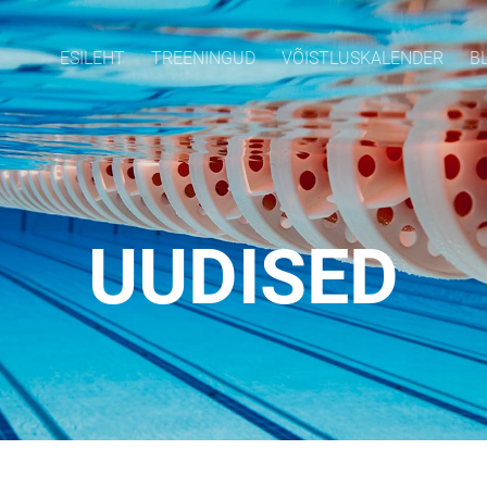
ESILEHT
TREENINGUD
VÕISTLUSKALENDER
B
UUDISED